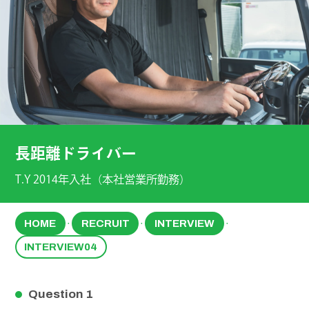
長距離ドライバー
T.Y 2014年入社（本社営業所勤務）
HOME
RECRUIT
INTERVIEW
・
・
・
INTERVIEW04
Question 1