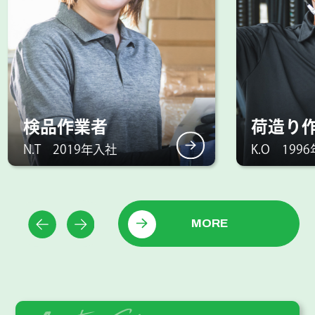
検品作業者
荷造り作
N.T 2019年入社
K.O 1996
MORE